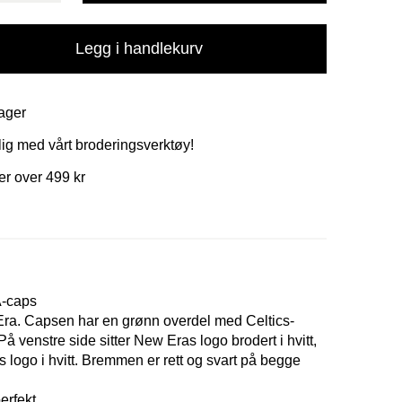
Legg i handlekurv
ager
ig med vårt broderingsverktøy!
ger over 499 kr
A-caps
Era. Capsen har en grønn overdel med Celtics-
 På venstre side sitter New Eras logo brodert i hvitt,
ogo i hvitt. Bremmen er rett og svart på begge
erfekt.