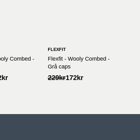
FLEXFIT
Wooly Combed -
Flexfit - Wooly Combed -
Grå caps
lig
nde
Opprinnelig
Nåværende
2
kr
229
kr
172
kr
pris
pris
var:
er:
229kr.
172kr.