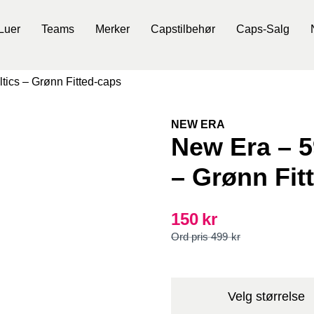
Luer
Teams
Merker
Capstilbehør
Caps-Salg
tics – Grønn Fitted-caps
NEW ERA
New Era – 5
– Grønn Fit
150
kr
Opprinnelig
Nåværende
499
kr
pris
pris
var:
er:
499kr.
150kr.
Velg størrelse