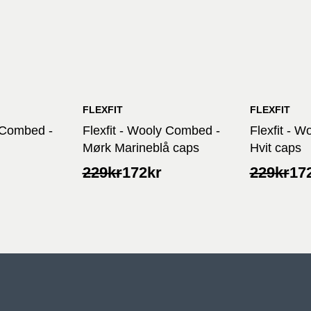
FLEXFIT
FLEXFIT
y Combed -
Flexfit - Wooly Combed -
Flexfit - 
Mørk Marineblå caps
Hvit caps
Opprinnelig
Nåværende
Opprinne
Nåvære
229
kr
172
kr
229
kr
17
pris
pris
pris
pris
var:
er:
var:
er:
229kr.
172kr.
229kr.
172kr.