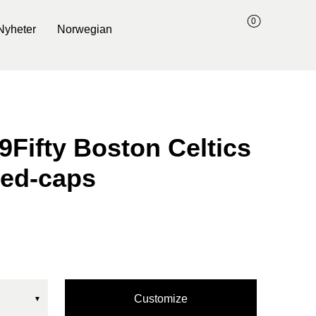
0
Nyheter
Norwegian
9Fifty Boston Celtics
ted-caps
Customize