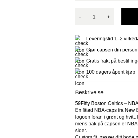
-
+
Leveringstid 1–2 virked
Gjør capsen din personl
Gratis frakt på bestillin
100 dagers åpent kjøp
Beskrivelse
59Fifty Boston Celtics – NB
En fitted NBA-caps fra New 
logoen foran i grønt og hvitt.
mens bak på capsen er NBAs l
sider.
Custom fit, passer ditt hode p