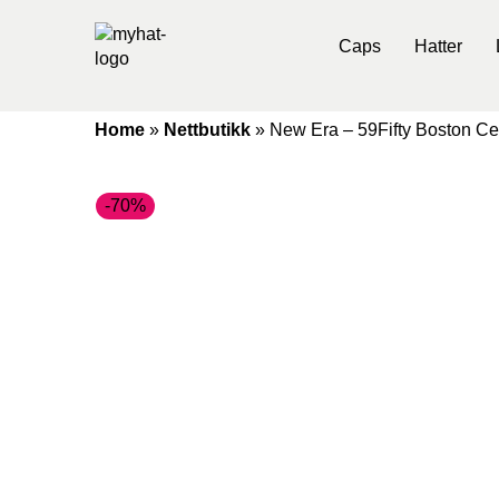
Caps
Hatter
Home
»
Nettbutikk
»
New Era – 59Fifty Boston Cel
-70%