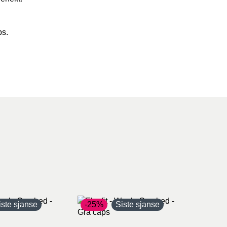
ps.
iste sjanse
-25%
Siste sjanse