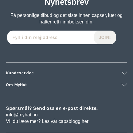
Nyhetsbrev
Få personlige tilbud og det siste innen capser, luer og
hatter rett i innboksen din.
Kundeservice
Om MyHat
Spørsmål? Send oss en e-post direkte.
info@myhat.no
Vil du lære mer? Les vår
capsblogg her