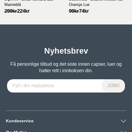
Marineblå
Oransje Lue
Opprinnelig
Nåværende
Opprinnelig
Nåværende
299
kr
224
kr
99
kr
74
kr
pris
pris
pris
pris
var:
er:
var:
er:
299kr.
224kr.
99kr.
74kr.
Nyhetsbrev
Få personlige tilbud og det siste innen capser, luer og
hatter rett i innboksen din.
Kundeservice