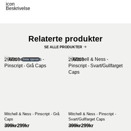
Beskrivelse
Relaterte produkter
SE ALLE PRODUKTER
299399
299399
Siste sjanse
Mitchell & Ness - Pinscript - Grå
Mitchell & Ness - Pinscript -
Caps
Svart/Gullfarget Caps
Opprinnelig
Nåværende
Opprinnelig
Nåværende
399
kr
299
kr
399
kr
299
kr
pris
pris
pris
pris