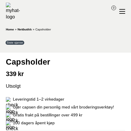
0
Home
»
Nettbutikk
»
Capsholder
Siste sjanse
Capsholder
339
kr
Utsolgt
Leveringstid 1–2 virkedager
Gjør capsen din personlig med vårt broderingsverktøy!
Gratis frakt på bestillinger over 499 kr
100 dagers åpent kjøp