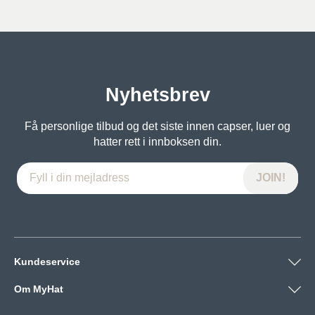
var:
er:
var:
er:
399kr.
299kr.
399kr.
299kr.
Nyhetsbrev
Få personlige tilbud og det siste innen capser, luer og
hatter rett i innboksen din.
Kundeservice
Om MyHat