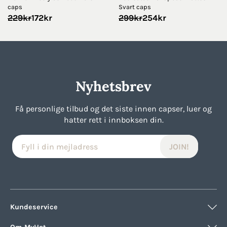
caps
Svart caps
Opprinnelig
Nåværende
Opprinnelig
Nåværende
229
kr
172
kr
299
kr
254
kr
pris
pris
pris
pris
var:
er:
var:
er:
229kr.
172kr.
299kr.
254kr.
Nyhetsbrev
Få personlige tilbud og det siste innen capser, luer og
hatter rett i innboksen din.
Kundeservice