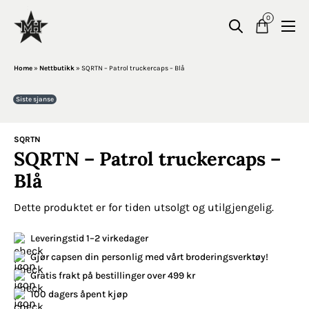
0
Home
»
Nettbutikk
»
SQRTN – Patrol truckercaps – Blå
Siste sjanse
SQRTN
SQRTN – Patrol truckercaps –
Blå
Dette produktet er for tiden utsolgt og utilgjengelig.
Leveringstid 1–2 virkedager
Gjør capsen din personlig med vårt broderingsverktøy!
Gratis frakt på bestillinger over 499 kr
100 dagers åpent kjøp