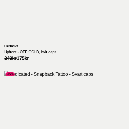
UPFRONT
Upfront - OFF GOLD, hvit caps
Opprinnelig
Nåværende
349
kr
175
kr
pris
pris
var:
er:
349kr.
175kr.
-15%