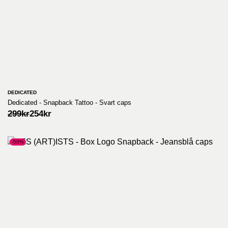
DEDICATED
Dedicated - Snapback Tattoo - Svart caps
Opprinnelig
Nåværende
299
kr
254
kr
pris
pris
var:
er:
299kr.
254kr.
-50%