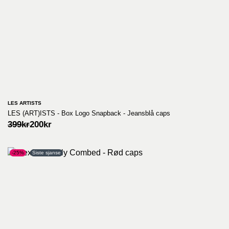
LES ARTISTS
LES (ART)ISTS - Box Logo Snapback - Jeansblå caps
Opprinnelig
Nåværende
399
kr
200
kr
pris
pris
var:
er:
399kr.
200kr.
-25%
Siste sjanse