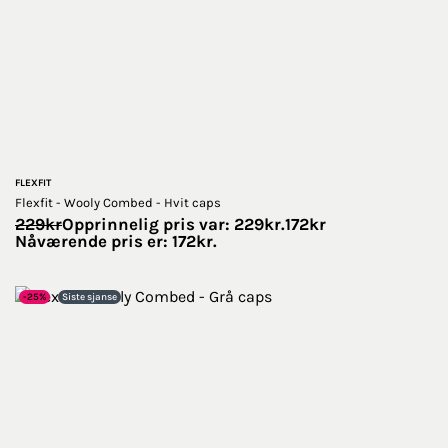
FLEXFIT
Flexfit - Wooly Combed - Hvit caps
229
kr
Opprinnelig pris var: 229kr.
172
kr
Nåværende pris er: 172kr.
-25%
Siste sjanse