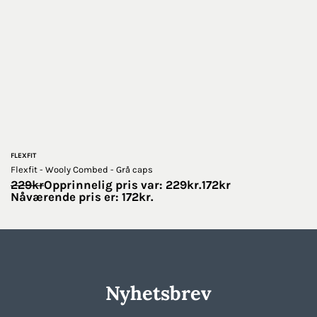
FLEXFIT
Flexfit - Wooly Combed - Grå caps
229
kr
Opprinnelig pris var: 229kr.
172
kr
Nåværende pris er: 172kr.
Nyhetsbrev