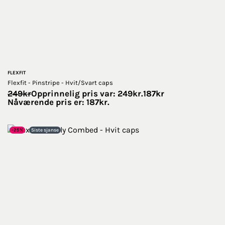
FLEXFIT
Flexfit - Pinstripe - Hvit/Svart caps
249
kr
Opprinnelig pris var: 249kr.
187
kr
Nåværende pris er: 187kr.
-25%
Siste sjanse