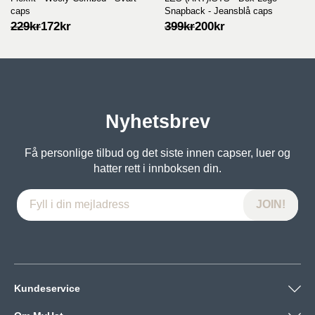
caps
Snapback - Jeansblå caps
Opprinnelig
Nåværende
Opprinnelig
Nåværende
229
kr
172
kr
399
kr
200
kr
pris
pris
pris
pris
var:
er:
var:
er:
229kr.
172kr.
399kr.
200kr.
Nyhetsbrev
Få personlige tilbud og det siste innen capser, luer og
hatter rett i innboksen din.
Kundeservice