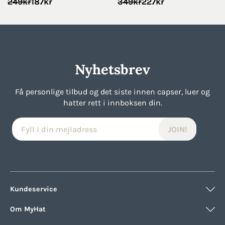
Opprinnelig
Nåværende
Opprinnelig
Nåværende
249
kr
187
kr
349
kr
227
kr
pris
pris
pris
pris
var:
er:
var:
er:
249kr.
187kr.
349kr.
227kr.
Nyhetsbrev
Få personlige tilbud og det siste innen capser, luer og
hatter rett i innboksen din.
Kundeservice
Om MyHat