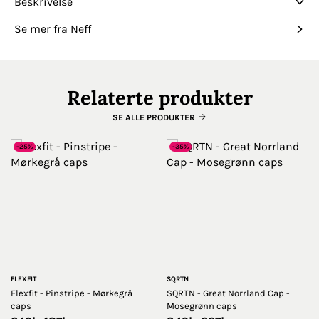
Beskrivelse
Se mer fra Neff
Relaterte produkter
SE ALLE PRODUKTER
-25%
-35%
FLEXFIT
SQRTN
Flexfit - Pinstripe - Mørkegrå
SQRTN - Great Norrland Cap -
caps
Mosegrønn caps