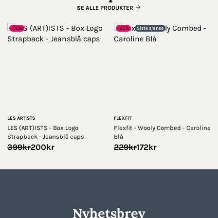
SE ALLE PRODUKTER
-50%
-25%
Siste sjanse
LES ARTISTS
FLEXFIT
LES (ART)ISTS - Box Logo
Flexfit - Wooly Combed - Caroline
Strapback - Jeansblå caps
Blå
Opprinnelig
Nåværende
Opprinnelig
Nåværende
399
kr
200
kr
229
kr
172
kr
pris
pris
pris
pris
var:
er:
var:
er:
399kr.
200kr.
229kr.
172kr.
Nyhetsbrev