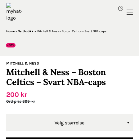
0
Home
»
Nettbutikk
»
Mitchell & Ness – Boston Celtics – Svart NBA-caps
-50%
MITCHELL & NESS
Mitchell & Ness – Boston
Celtics – Svart NBA-caps
200
kr
Opprinnelig
Nåværende
399
kr
pris
pris
var:
er:
399kr.
200kr.
Velg størrelse