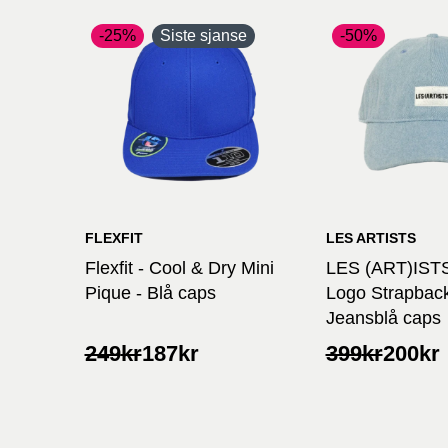
-25%
Siste sjanse
-50%
FLEXFIT
LES ARTISTS
Flexfit - Cool & Dry Mini
LES (ART)ISTS
Pique - Blå caps
Logo Strapback
Jeansblå caps
Opprinnelig
Nåværende
Opprinnelig
Nåværende
249
kr
187
kr
399
kr
200
kr
pris
pris
pris
pris
var:
er:
var:
er:
249kr.
187kr.
399kr.
200kr.