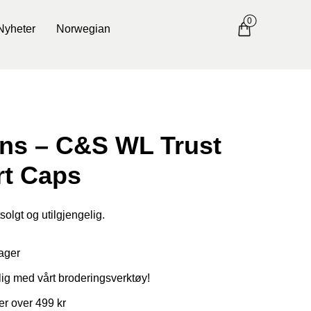
0
Nyheter
Norwegian
ons – C&S WL Trust
rt Caps
solgt og utilgjengelig.
ager
ig med vårt broderingsverktøy!
ger over 499 kr