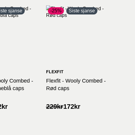
iste sjanse
-25%
Siste sjanse
FLEXFIT
Wooly Combed -
Flexfit - Wooly Combed -
eblå caps
Rød caps
lig
nde
Opprinnelig
Nåværende
2
kr
229
kr
172
kr
pris
pris
var:
er:
229kr.
172kr.