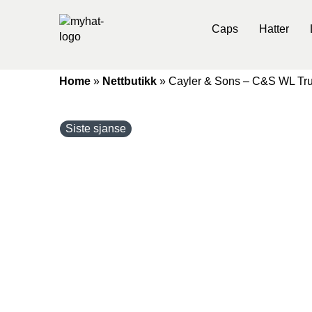
Caps
Hatter
Home
»
Nettbutikk
»
Cayler & Sons – C&S WL Tru
Siste sjanse