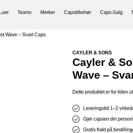
Luer
Teams
Merker
Capstilbehør
Caps-Salg
st Wave – Svart Caps
CAYLER & SONS
Cayler & S
Wave – Sva
Dette produktet er for tiden ut
Leveringstid 1–2 virked
Gjør capsen din personl
Gratis frakt på bestillin