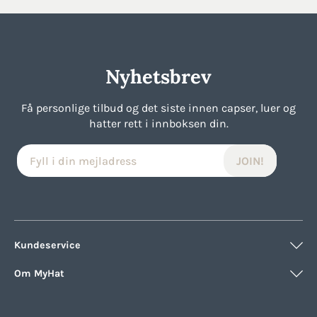
var:
er:
var:
er:
229kr.
172kr.
229kr.
172kr.
Nyhetsbrev
Få personlige tilbud og det siste innen capser, luer og
hatter rett i innboksen din.
Kundeservice
Om MyHat