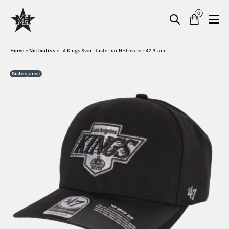
0
Home
»
Nettbutikk
»
LA Kings Svart Justerbar NHL-caps – 47 Brand
Siste sjanse