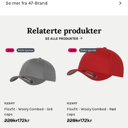
Se mer fra 47-Brand
Relaterte produkter
SE ALLE PRODUKTER
-25%
Siste sjanse
-25%
Siste sjanse
FLEXFIT
FLEXFIT
Flexfit - Wooly Combed - Grå
Flexfit - Wooly Combed - Rød
caps
caps
Opprinnelig
Nåværende
Opprinnelig
Nåværende
229
kr
172
kr
229
kr
172
kr
pris
pris
pris
pris