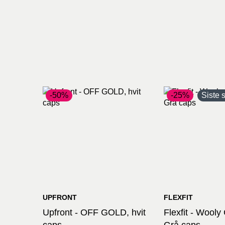
-50%
-25%
Siste 
UPFRONT
FLEXFIT
Upfront - OFF GOLD, hvit
Flexfit - Wool
caps
Grå caps