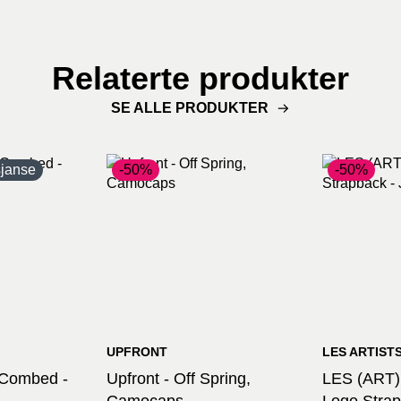
Relaterte produkter
SE ALLE PRODUKTER
sjanse
-50%
-50%
UPFRONT
LES ARTIST
y Combed -
Upfront - Off Spring,
LES (ART)
Camocaps
Logo Strap