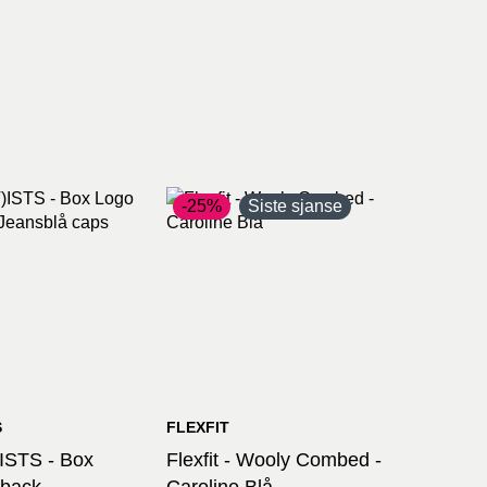
-25%
Siste sjanse
S
FLEXFIT
ISTS - Box
Flexfit - Wooly Combed -
back -
Caroline Blå