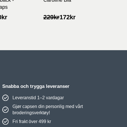
aps
lig
nde
Opprinnelig
Nåværende
0
kr
229
kr
172
kr
pris
pris
var:
er:
229kr.
172kr.
Snabba och trygga leveranser
Leveranstid 1–2 vardagar
Gjør capsen din personlig med vårt
broderingsverktøy!
Fri frakt över 499 kr