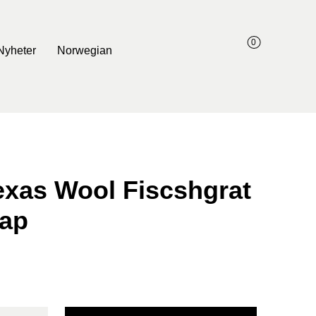
0
Nyheter
Norwegian
exas Wool Fiscshgrat
Cap