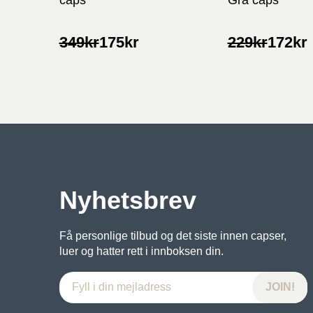
Opprinnelig
Nåværende
Opprinnelig
Nåværende
349
kr
175
kr
229
kr
172
kr
pris
pris
pris
pris
var:
er:
var:
er:
349kr.
175kr.
229kr.
172kr.
Nyhetsbrev
Få personlige tilbud og det siste innen capser,
luer og hatter rett i innboksen din.