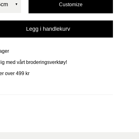
56cm
Customize
Legg i handlekurv
ager
ig med vårt broderingsverktøy!
ger over 499 kr