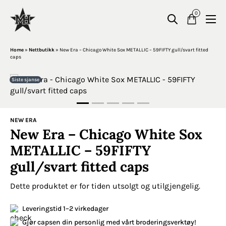
0
Home
»
Nettbutikk
»
New Era – Chicago White Sox METALLIC – 59FIFTY gull/svart fitted
caps
Siste sjanse
NEW ERA
New Era – Chicago White Sox
METALLIC – 59FIFTY
gull/svart fitted caps
Dette produktet er for tiden utsolgt og utilgjengelig.
Leveringstid 1–2 virkedager
Gjør capsen din personlig med vårt broderingsverktøy!