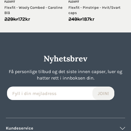
FLEXFIT
FLEXFIT
Flexfit - Wooly Combed - Caroline
Flexfit - Pinstripe - Hvit/Svart
Blå
caps
Opprinnelig
Nåværende
Opprinnelig
Nåværende
229
kr
172
kr
249
kr
187
kr
pris
pris
pris
pris
var:
er:
var:
er:
229kr.
172kr.
249kr.
187kr.
Nyhetsbrev
Få personlige tilbud og det siste innen capser, luer og
hatter rett i innboksen din.
Kundeservice