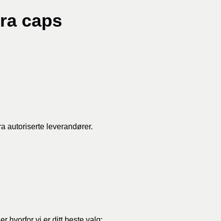
ra caps
ra autoriserte leverandører.
r hvorfor vi er ditt beste valg: