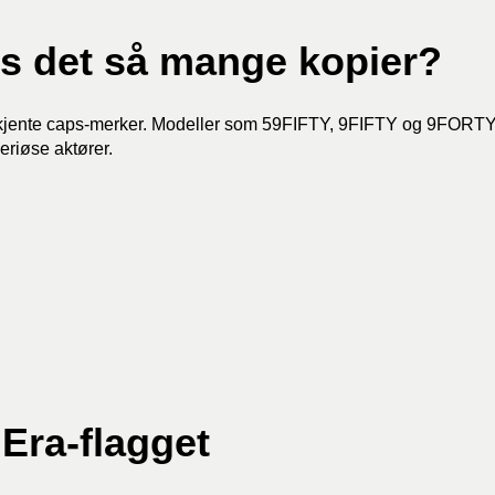
es det så mange kopier?
kjente caps-merker. Modeller som
59FIFTY
,
9FIFTY
og
9FORT
eriøse aktører.
Era-flagget