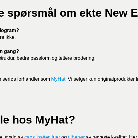
e spørsmål om ekte New E
ologram?
re ikke.
 en gang?
struktur, bedre passform og tettere brodering.
n seriøs forhandler som
MyHat
. Vi selger kun originalprodukter f
le hos MyHat?
de utvalg av
caps
,
hatter
,
luer
og
tilbehør
av høyeste kvalitet. Her e