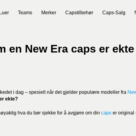
Luer
Teams
Merker
Capstilbehør
Caps-Salg
om en New Era caps er ekte
edet i dag – spesielt når det gjelder populære modeller fra
New
er ekte?
øyaktig hva du bør sjekke for å avgjøre om din
caps
er original 