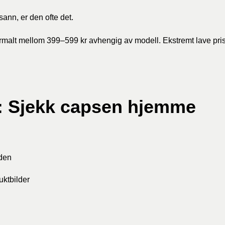
sann, er den ofte det.
malt mellom 399–599 kr avhengig av modell. Ekstremt lave prise
g: Sjekk capsen hjemme
den
uktbilder