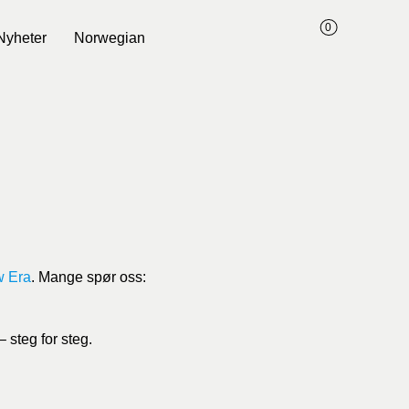
0
Nyheter
Norwegian
 Era
. Mange spør oss:
– steg for steg.