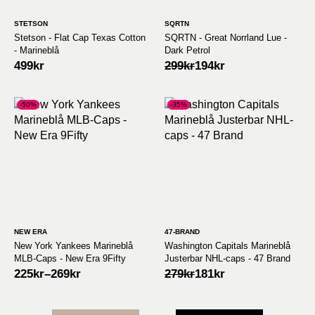
STETSON
SQRTN
Stetson - Flat Cap Texas Cotton
SQRTN - Great Norrland Lue -
- Marineblå
Dark Petrol
Opprinnelig
Nåværende
499
kr
299
kr
194
kr
pris
pris
var:
er:
299kr.
194kr.
-50%
-35%
NEW ERA
47-BRAND
New York Yankees Marineblå
Washington Capitals Marineblå
MLB-Caps - New Era 9Fifty
Justerbar NHL-caps - 47 Brand
Opprinnelig
Nåværende
225
kr
–
269
kr
279
kr
181
kr
pris
pris
var:
er:
279kr.
181kr.