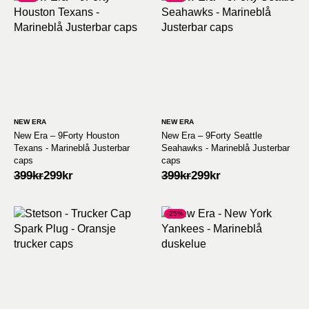
NEW ERA
NEW ERA
New Era – 9Forty Houston
New Era – 9Forty Seattle
Texans - Marineblå Justerbar
Seahawks - Marineblå Justerbar
caps
caps
Opprinnelig
Nåværende
Opprinnelig
Nåværende
399
kr
299
kr
399
kr
299
kr
pris
pris
pris
pris
var:
er:
var:
er:
399kr.
299kr.
399kr.
299kr.
-25%