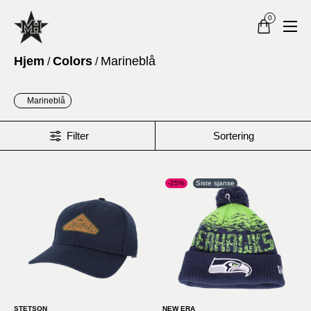
0
Hjem
Colors
Marineblå
/
/
Marineblå
Filter
Sortering
-25%
Siste sjanse
STETSON
NEW ERA