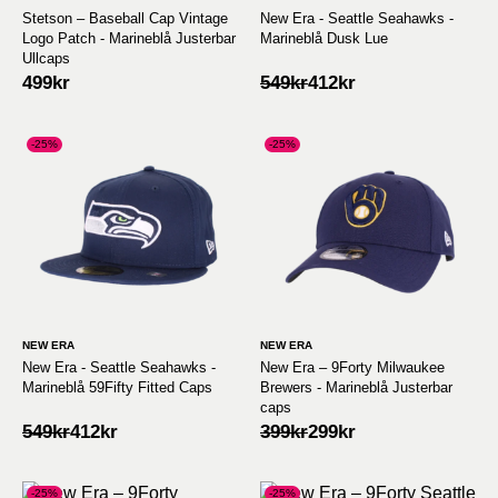
Stetson – Baseball Cap Vintage
New Era - Seattle Seahawks -
Logo Patch - Marineblå Justerbar
Marineblå Dusk Lue
Ullcaps
Opprinnelig
Nåværende
499
kr
549
kr
412
kr
pris
pris
var:
er:
549kr.
412kr.
-25%
-25%
NEW ERA
NEW ERA
New Era - Seattle Seahawks -
New Era – 9Forty Milwaukee
Marineblå 59Fifty Fitted Caps
Brewers - Marineblå Justerbar
caps
Opprinnelig
Nåværende
Opprinnelig
Nåværende
549
kr
412
kr
399
kr
299
kr
pris
pris
pris
pris
var:
er:
var:
er:
549kr.
412kr.
399kr.
299kr.
-25%
-25%