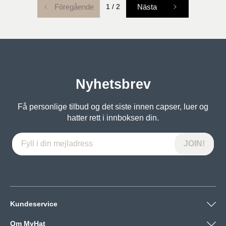
Föregående
1
/
2
Nästa
Nyhetsbrev
Få personlige tilbud og det siste innen capser, luer og
hatter rett i innboksen din.
Kundeservice
Om MyHat