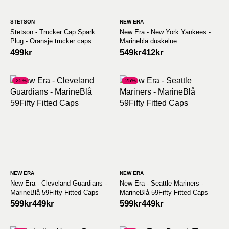
STETSON
NEW ERA
Stetson - Trucker Cap Spark
New Era - New York Yankees -
Plug - Oransje trucker caps
Marineblå duskelue
Opprinnelig
Nåværende
499
kr
549
kr
412
kr
pris
pris
var:
er:
549kr.
412kr.
-25%
-25%
NEW ERA
NEW ERA
New Era - Cleveland Guardians -
New Era - Seattle Mariners -
MarineBlå 59Fifty Fitted Caps
MarineBlå 59Fifty Fitted Caps
Opprinnelig
Nåværende
Opprinnelig
Nåværende
599
kr
449
kr
599
kr
449
kr
pris
pris
pris
pris
var:
er:
var:
er: