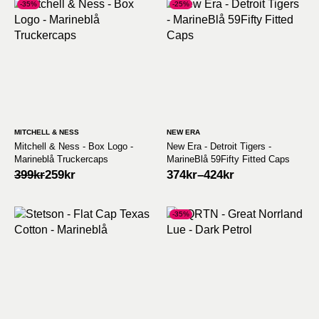
599kr.
449kr.
599kr.
449kr.
-35%
-25%
MITCHELL & NESS
NEW ERA
Mitchell & Ness - Box Logo -
New Era - Detroit Tigers -
Marineblå Truckercaps
MarineBlå 59Fifty Fitted Caps
Opprinnelig
Nåværende
399
kr
259
kr
374
kr
–
424
kr
pris
pris
var:
er:
399kr.
259kr.
-35%