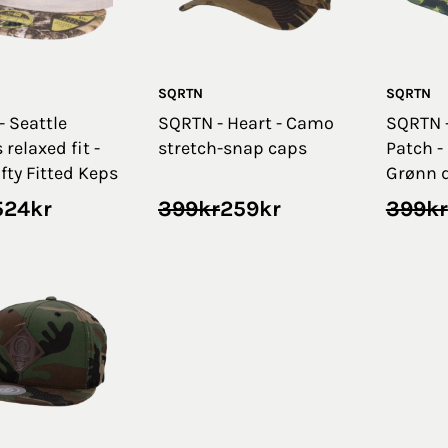
SQRTN
SQRTN
- Seattle
SQRTN - Heart - Camo
SQRTN -
relaxed fit -
stretch-snap caps
Patch -
ifty Fitted Keps
Grønn 
nelig
ende
Opprinnelig
Nåværende
Oppri
Nåvæ
524
kr
399
kr
259
kr
399
kr
pris
pris
pris
pris
var:
er:
var:
er:
399kr.
259kr.
399kr
200kr