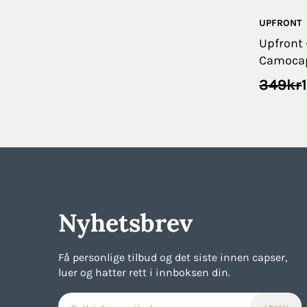
UPFRONT
Upfront 
Camoca
Opprin
Nåvær
349
kr
pris
pris
var:
er:
349kr.
175kr.
Nyhetsbrev
Få personlige tilbud og det siste innen capser,
luer og hatter rett i innboksen din.