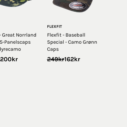
FLEXFIT
 Great Norrland
Flexfit - Baseball
 5-Panelscaps
Special - Camo Grønn
dyrecamo
Caps
nnelig
rende
Opprinnelig
Nåværende
200
kr
249
kr
162
kr
pris
pris
var:
er:
.
.
249kr.
162kr.