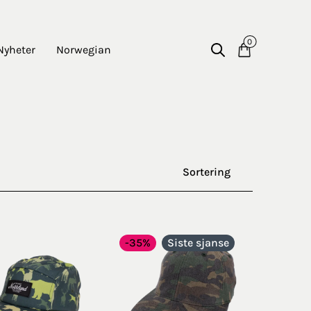
0
Nyheter
Norwegian
Sortering
-35%
Siste sjanse