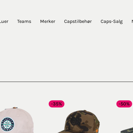
Luer
Teams
Merker
Capstilbehør
Caps-Salg
-35%
-50%