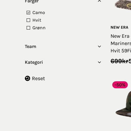
Farger
Camo
Hvit
Grønn
NEW ERA
New Era 
Mariners 
Team
Hvit 59F
Opprin
Nåvær
699
kr
Kategori
pris
pris
var:
er:
Reset
699kr.
524kr.
-50%