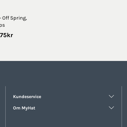
- Off Spring,
ps
nelig
ende
175
kr
Kundeservice
Om MyHat