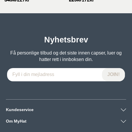
pris
pris
pris
pris
var:
er:
var:
er:
349kr.
227kr.
229kr.
172kr.
Nyhetsbrev
Få personlige tilbud og det siste innen capser, luer og
hatter rett i innboksen din.
Kundeservice
Om MyHat