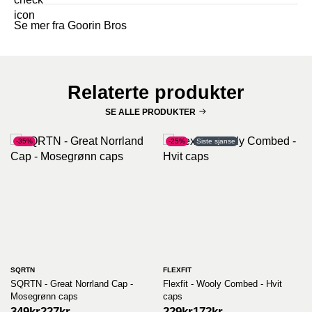
Se mer fra Goorin Bros
Relaterte produkter
SE ALLE PRODUKTER
-35%
-25%
Siste sjanse
SQRTN
FLEXFIT
SQRTN - Great Norrland Cap -
Flexfit - Wooly Combed - Hvit
Mosegrønn caps
caps
Opprinnelig
Nåværende
Opprinnelig
Nåværende
349
kr
227
kr
229
kr
172
kr